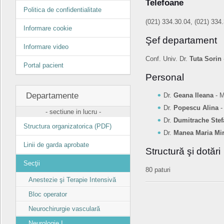
Telefoane
Politica de confidentialitate
(021) 334.30.04, (021) 334
Informare cookie
Şef departament
Informare video
Conf. Univ. Dr.
Tuta Sorin
Portal pacient
Personal
Departamente
Dr.
Geana Ileana
- M
Dr.
Popescu Alina
-
- sectiune in lucru -
Dr.
Dumitrache Stef
Structura organizatorica (PDF)
Dr.
Manea Maria Mi
Linii de garda aprobate
Structură şi dotări
Secţii
80 paturi
Anestezie şi Terapie Intensivă
Bloc operator
Neurochirurgie vasculară
Neurologie I