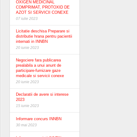
OXIGEN MEDICINAL
COMPRIMAT, PROTOXID DE
AZOT SI SERVICII CONEXE
07 iulie 2023
Licitatie deschisa Preparare si
distributie hrana pentru pacientii
internati in INNBN
20 iunie 2023
Negociere fara publicarea
prealabila a unui anunt de
participare-furnizare gaze
medicale si servicii conexe
20 iunie 2023
Declaratii de avere si interese
2023
15 iunie 2023
Informare concurs INNBN
30 mai 2023