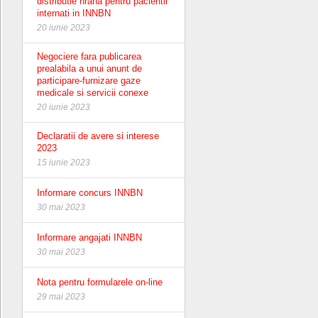
distributie hrana pentru pacientii
internati in INNBN
20 iunie 2023
Negociere fara publicarea
prealabila a unui anunt de
participare-furnizare gaze
medicale si servicii conexe
20 iunie 2023
Declaratii de avere si interese
2023
15 iunie 2023
Informare concurs INNBN
30 mai 2023
Informare angajati INNBN
30 mai 2023
Nota pentru formularele on-line
29 mai 2023