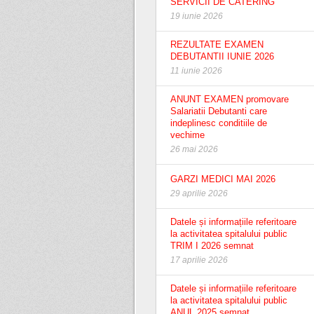
SERVICII DE CATERING
19 iunie 2026
REZULTATE EXAMEN
DEBUTANTII IUNIE 2026
11 iunie 2026
ANUNT EXAMEN promovare
Salariatii Debutanti care
indeplinesc conditiile de
vechime
26 mai 2026
GARZI MEDICI MAI 2026
29 aprilie 2026
Datele și informațiile referitoare
la activitatea spitalului public
TRIM I 2026 semnat
17 aprilie 2026
Datele și informațiile referitoare
la activitatea spitalului public
ANUL 2025 semnat