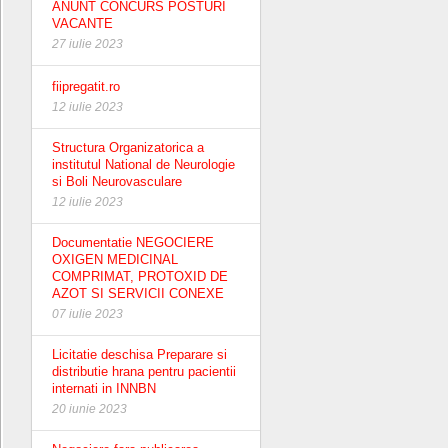
ANUNT CONCURS POSTURI
VACANTE
27 iulie 2023
fiipregatit.ro
12 iulie 2023
Structura Organizatorica a
institutul National de Neurologie
si Boli Neurovasculare
12 iulie 2023
Documentatie NEGOCIERE
OXIGEN MEDICINAL
COMPRIMAT, PROTOXID DE
AZOT SI SERVICII CONEXE
07 iulie 2023
Licitatie deschisa Preparare si
distributie hrana pentru pacientii
internati in INNBN
20 iunie 2023