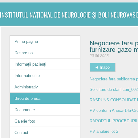
INSTITUTUL NAŢIONAL DE NEUROLOGIE ŞI BOLI NEUROVAS
Prima pagină
Negociere fara p
furnizare gaze m
Despre noi
20.06.2023
Informaţii pacienţi
◄ Înapoi
Informaţii utile
Negociere fara publicarea p
Administrativ
Solicitare de clarificari_60
Birou de presă
RASPUNS CONSOLIDAT L
Documente
PV conform Anexa-1-la-Ordi
RAPORTUL PROCEDURII con
Galerie foto
PV anulare lot 2
Contact