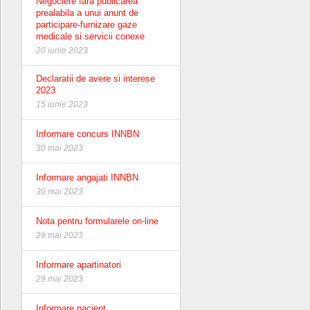
Negociere fara publicarea
prealabila a unui anunt de
participare-furnizare gaze
medicale si servicii conexe
20 iunie 2023
Declaratii de avere si interese
2023
15 iunie 2023
Informare concurs INNBN
30 mai 2023
Informare angajati INNBN
30 mai 2023
Nota pentru formularele on-line
29 mai 2023
Informare apartinatori
29 mai 2023
Informare pacient