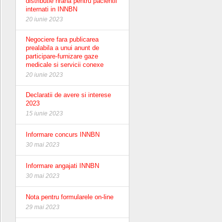
distributie hrana pentru pacientii
internati in INNBN
20 iunie 2023
Negociere fara publicarea
prealabila a unui anunt de
participare-furnizare gaze
medicale si servicii conexe
20 iunie 2023
Declaratii de avere si interese
2023
15 iunie 2023
Informare concurs INNBN
30 mai 2023
Informare angajati INNBN
30 mai 2023
Nota pentru formularele on-line
29 mai 2023