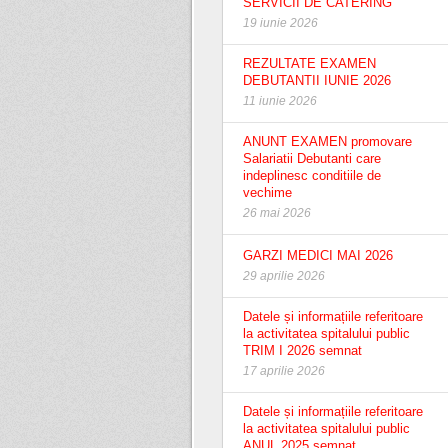
SERVICII DE CATERING
19 iunie 2026
REZULTATE EXAMEN
DEBUTANTII IUNIE 2026
11 iunie 2026
ANUNT EXAMEN promovare
Salariatii Debutanti care
indeplinesc conditiile de
vechime
26 mai 2026
GARZI MEDICI MAI 2026
29 aprilie 2026
Datele și informațiile referitoare
la activitatea spitalului public
TRIM I 2026 semnat
17 aprilie 2026
Datele și informațiile referitoare
la activitatea spitalului public
ANUL 2025 semnat