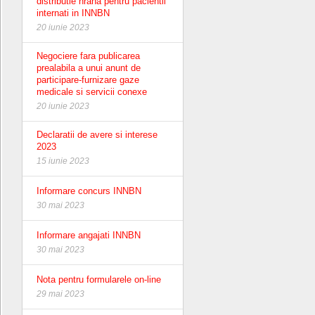
distributie hrana pentru pacientii
internati in INNBN
20 iunie 2023
Negociere fara publicarea
prealabila a unui anunt de
participare-furnizare gaze
medicale si servicii conexe
20 iunie 2023
Declaratii de avere si interese
2023
15 iunie 2023
Informare concurs INNBN
30 mai 2023
Informare angajati INNBN
30 mai 2023
Nota pentru formularele on-line
29 mai 2023