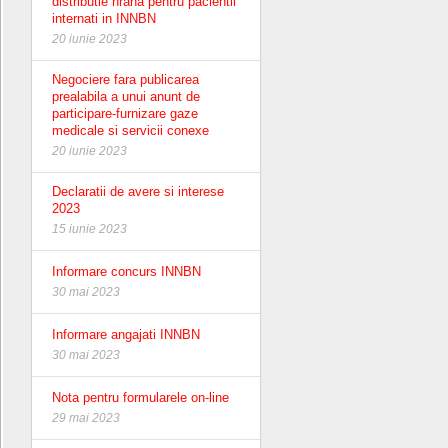
distributie hrana pentru pacientii
internati in INNBN
20 iunie 2023
Negociere fara publicarea
prealabila a unui anunt de
participare-furnizare gaze
medicale si servicii conexe
20 iunie 2023
Declaratii de avere si interese
2023
15 iunie 2023
Informare concurs INNBN
30 mai 2023
Informare angajati INNBN
30 mai 2023
Nota pentru formularele on-line
29 mai 2023