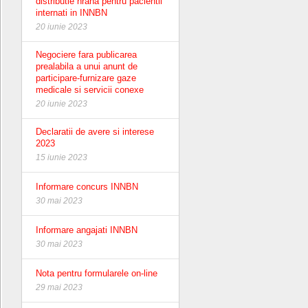
distributie hrana pentru pacientii
internati in INNBN
20 iunie 2023
Negociere fara publicarea
prealabila a unui anunt de
participare-furnizare gaze
medicale si servicii conexe
20 iunie 2023
Declaratii de avere si interese
2023
15 iunie 2023
Informare concurs INNBN
30 mai 2023
Informare angajati INNBN
30 mai 2023
Nota pentru formularele on-line
29 mai 2023