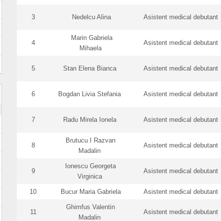
3
Nedelcu Alina
Asistent medical debutant
Marin Gabriela
4
Asistent medical debutant
Mihaela
5
Stan Elena Bianca
Asistent medical debutant
6
Bogdan Livia Stefania
Asistent medical debutant
7
Radu Mirela Ionela
Asistent medical debutant
Brutucu I Razvan
8
Asistent medical debutant
Madalin
Ionescu Georgeta
9
Asistent medical debutant
Virginica
10
Bucur Maria Gabriela
Asistent medical debutant
Ghimfus Valentin
11
Asistent medical debutant
Madalin