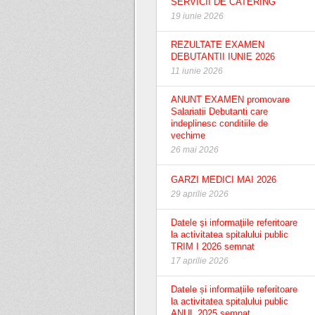
SERVICII DE CATERING
19 iunie 2026
REZULTATE EXAMEN
DEBUTANTII IUNIE 2026
11 iunie 2026
ANUNT EXAMEN promovare
Salariatii Debutanti care
indeplinesc conditiile de
vechime
26 mai 2026
GARZI MEDICI MAI 2026
29 aprilie 2026
Datele și informațiile referitoare
la activitatea spitalului public
TRIM I 2026 semnat
17 aprilie 2026
Datele și informațiile referitoare
la activitatea spitalului public
ANUL 2025 semnat