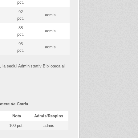
pct.
92
admis
pct.
88
admis
pct.
95
admis
pct.
 la sediul Administrativ Biblioteca al
Camera de Garda
Nota
Admis/Respins
100 pct.
admis