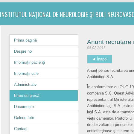
INSTITUTUL NAŢIONAL DE NEUROLOGIE ŞI BOLI NEUROVAS
Prima pagină
Anunt recrutare
05.02.2015
Despre noi
◄ Înapoi
Informaţii pacienţi
Anunţ pentru recrutarea unu
Informaţii utile
Antibiotice S.A.
Administrativ
În conformitate cu OUG 109/
compania S.C. Quest Adviso
Birou de presă
reprezentant al Ministerulu
Antibiotice laşi S.A. este
Documente
laşi S.A. este de a transfo
Galerie foto
vieţii oamenilor. Portofoli
de dezvoltare a produselor
Contact
antiinfecţioase şi sistem ne