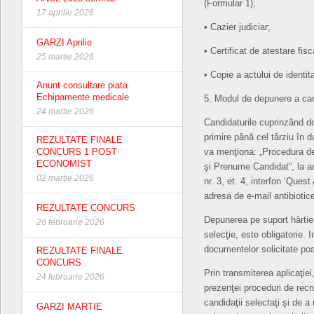
(Formular 1);
17 aprilie 2026
• Cazier judiciar;
GARZI Aprilie
• Certificat de atestare fis
25 martie 2026
• Copie a actului de identit
Anunt consultare piata
Echipamente medicale
5. Modul de depunere a can
24 martie 2026
Candidaturile cuprinzând do
primire până cel târziu în d
REZULTATE FINALE
CONCURS 1 POST
va menţiona: „Procedura de
ECONOMIST
şi Prenume Candidat”, la 
02 martie 2026
nr. 3, et. 4, interfon ‘Ques
adresa de e-mail antibioti
REZULTATE CONCURS
Depunerea pe suport hârtie 
26 februarie 2026
selecţie, este obligatorie. I
documentelor solicitate poa
REZULTATE FINALE
CONCURS
Prin transmiterea aplicaţiei
24 februarie 2026
prezenţei proceduri de recru
candidaţii selectaţi şi de a
GARZI MARTIE