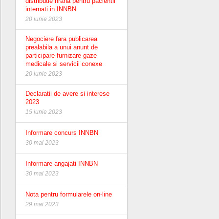
distributie hrana pentru pacientii
internati in INNBN
20 iunie 2023
Negociere fara publicarea
prealabila a unui anunt de
participare-furnizare gaze
medicale si servicii conexe
20 iunie 2023
Declaratii de avere si interese
2023
15 iunie 2023
Informare concurs INNBN
30 mai 2023
Informare angajati INNBN
30 mai 2023
Nota pentru formularele on-line
29 mai 2023