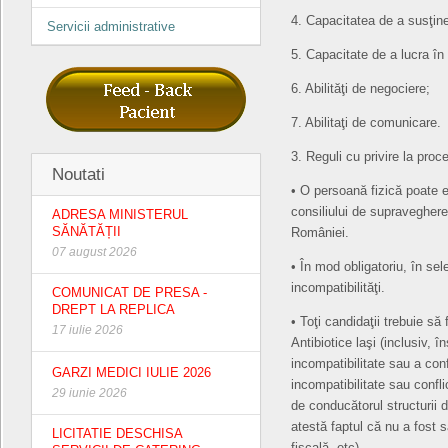
4. Capacitatea de a susţine
Servicii administrative
5. Capacitate de a lucra în
6. Abilităţi de negociere;
7. Abilitaţi de comunicare.
3. Reguli cu privire la proc
Noutati
• O persoană fizică poate 
consiliului de supraveghere î
ADRESA MINISTERUL
SĂNĂTĂȚII
României.
07 august 2026
• În mod obligatoriu, în sel
incompatibilităţi.
COMUNICAT DE PRESA -
DREPT LA REPLICA
• Toţi candidaţii trebuie s
17 iulie 2026
Antibiotice laşi (inclusiv, î
incompatibilitate sau a conf
GARZI MEDICI IULIE 2026
incompatibilitate sau confli
29 iunie 2026
de conducătorul structurii d
atestă faptul că nu a fost s
LICITATIE DESCHISA
fiscală, etc).