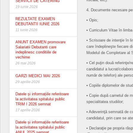
SERVICII DE CATERING
19 iunie 2026
4. Documente necesare pen
REZULTATE EXAMEN
• Opis;
DEBUTANTII IUNIE 2026
11 iunie 2026
• Curriculum Vitae în limb
• Scrisoare de intenţie în 
ANUNT EXAMEN promovare
care îndeplineşte fiecare di
Salariatii Debutanti care
indeplinesc conditiile de
Modelul de Completare al Sc
vechime
• Cel puţin două referinţe/
26 mai 2026
candidatul a lucrat/colabora
număr de telefon) ale pers
GARZI MEDICI MAI 2026
29 aprilie 2026
• Copiile diplomelor de stud
Datele și informațiile referitoare
• Copie după carnetul de 
la activitatea spitalului public
specialitatea studiilor;
TRIM I 2026 semnat
17 aprilie 2026
• Adeverinţă semnată de con
candidatul, prin care se ate
Datele și informațiile referitoare
la activitatea spitalului public
• Declaraţie pe propria răsp
ANUL 2025 semnat