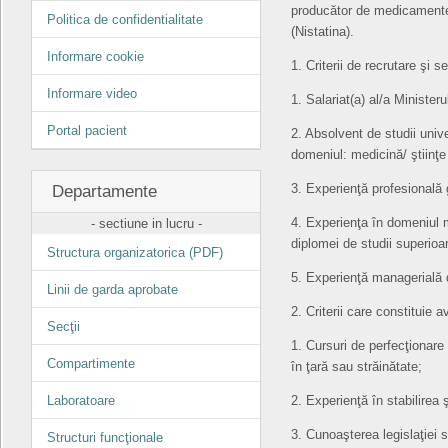
producător de medicamente a
Politica de confidentialitate
(Nistatina).
Informare cookie
1. Criterii de recrutare şi se
Informare video
1. Salariat(a) al/a Ministeru
Portal pacient
2. Absolvent de studii univ
domeniul: medicină/ ştiinţe 
3. Experienţă profesională
Departamente
4. Experienţa în domeniul me
- sectiune in lucru -
diplomei de studii superioa
Structura organizatorica (PDF)
5. Experienţă managerială 
Linii de garda aprobate
2. Criterii care constituie a
Secţii
1. Cursuri de perfecţionare 
Compartimente
în ţară sau străinătate;
Laboratoare
2. Experienţă în stabilirea 
3. Cunoaşterea legislaţiei s
Structuri funcţionale