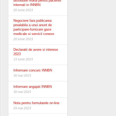
distributie hrana pentru pacientii
internati in INNBN
20 iunie 2023
Negociere fara publicarea
prealabila a unui anunt de
participare-furnizare gaze
medicale si servicii conexe
20 iunie 2023
Declaratii de avere si interese
2023
15 iunie 2023
Informare concurs INNBN
30 mai 2023
Informare angajati INNBN
30 mai 2023
Nota pentru formularele on-line
29 mai 2023