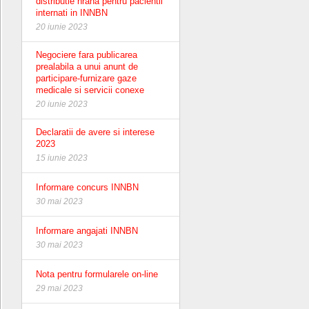
distributie hrana pentru pacientii
internati in INNBN
20 iunie 2023
Negociere fara publicarea
prealabila a unui anunt de
participare-furnizare gaze
medicale si servicii conexe
20 iunie 2023
Declaratii de avere si interese
2023
15 iunie 2023
Informare concurs INNBN
30 mai 2023
Informare angajati INNBN
30 mai 2023
Nota pentru formularele on-line
29 mai 2023