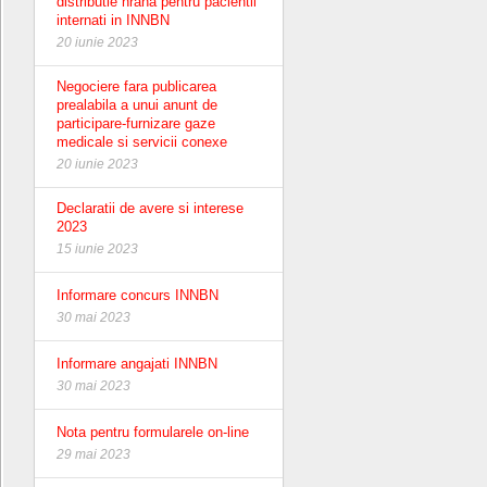
distributie hrana pentru pacientii
internati in INNBN
20 iunie 2023
Negociere fara publicarea
prealabila a unui anunt de
participare-furnizare gaze
medicale si servicii conexe
20 iunie 2023
Declaratii de avere si interese
2023
15 iunie 2023
Informare concurs INNBN
30 mai 2023
Informare angajati INNBN
30 mai 2023
Nota pentru formularele on-line
29 mai 2023