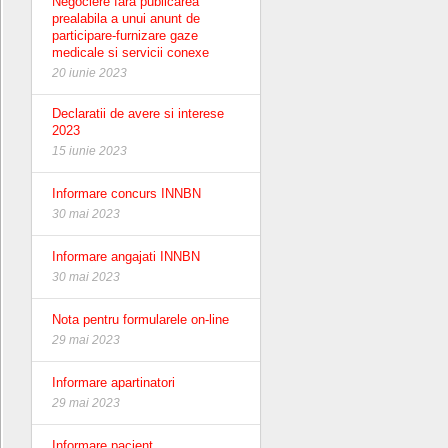
Negociere fara publicarea
prealabila a unui anunt de
participare-furnizare gaze
medicale si servicii conexe
20 iunie 2023
Declaratii de avere si interese
2023
15 iunie 2023
Informare concurs INNBN
30 mai 2023
Informare angajati INNBN
30 mai 2023
Nota pentru formularele on-line
29 mai 2023
Informare apartinatori
29 mai 2023
Informare pacient