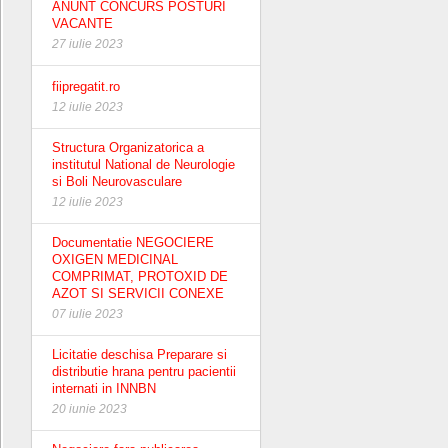
ANUNT CONCURS POSTURI
VACANTE
27 iulie 2023
fiipregatit.ro
12 iulie 2023
Structura Organizatorica a
institutul National de Neurologie
si Boli Neurovasculare
12 iulie 2023
Documentatie NEGOCIERE
OXIGEN MEDICINAL
COMPRIMAT, PROTOXID DE
AZOT SI SERVICII CONEXE
07 iulie 2023
Licitatie deschisa Preparare si
distributie hrana pentru pacientii
internati in INNBN
20 iunie 2023