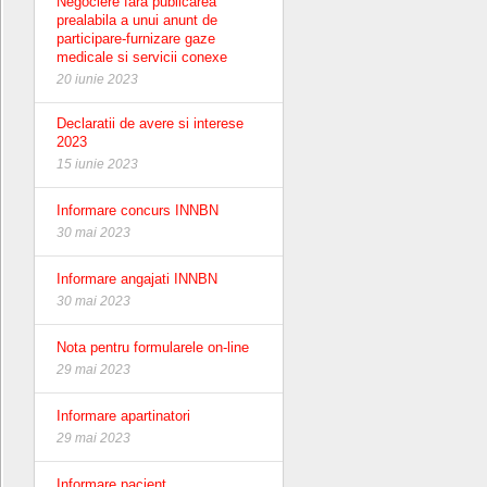
Negociere fara publicarea
prealabila a unui anunt de
participare-furnizare gaze
medicale si servicii conexe
20 iunie 2023
Declaratii de avere si interese
2023
15 iunie 2023
Informare concurs INNBN
30 mai 2023
Informare angajati INNBN
30 mai 2023
Nota pentru formularele on-line
29 mai 2023
Informare apartinatori
29 mai 2023
Informare pacient