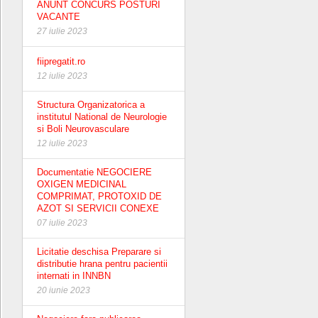
ANUNT CONCURS POSTURI
VACANTE
27 iulie 2023
fiipregatit.ro
12 iulie 2023
Structura Organizatorica a
institutul National de Neurologie
si Boli Neurovasculare
12 iulie 2023
Documentatie NEGOCIERE
OXIGEN MEDICINAL
COMPRIMAT, PROTOXID DE
AZOT SI SERVICII CONEXE
07 iulie 2023
Licitatie deschisa Preparare si
distributie hrana pentru pacientii
internati in INNBN
20 iunie 2023