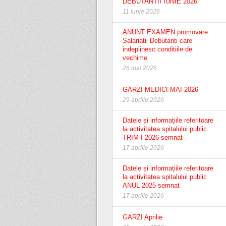
DEBUTANTII IUNIE 2026
11 iunie 2026
ANUNT EXAMEN promovare
Salariatii Debutanti care
indeplinesc conditiile de
vechime
26 mai 2026
GARZI MEDICI MAI 2026
29 aprilie 2026
Datele și informațiile referitoare
la activitatea spitalului public
TRIM I 2026 semnat
17 aprilie 2026
Datele și informațiile referitoare
la activitatea spitalului public
ANUL 2025 semnat
17 aprilie 2026
GARZI Aprilie