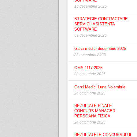
SOFTWARE
16 decembrie 2025
STRATEGIE CONTRACTARE
SERVICII ASISTENTA
SOFTWARE
09 decembrie 2025
Garzi medici decembrie 2025
25 noiembrie 2025
OMS 1117-2025
28 octombrie 2025
Garzi Medici Luna Noiembrie
24 octombrie 2025
REZULTATE FINALE
CONCURS MANAGER
PERSOANA FIZICA
24 octombrie 2025
REZULTATELE CONCURSULUI