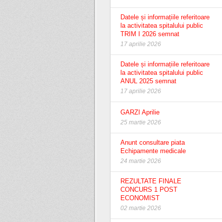
Datele și informațiile referitoare
la activitatea spitalului public
TRIM I 2026 semnat
17 aprilie 2026
Datele și informațiile referitoare
la activitatea spitalului public
ANUL 2025 semnat
17 aprilie 2026
GARZI Aprilie
25 martie 2026
Anunt consultare piata
Echipamente medicale
24 martie 2026
REZULTATE FINALE
CONCURS 1 POST
ECONOMIST
02 martie 2026