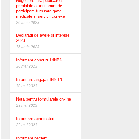
Negociere fara publicarea
prealabila a unui anunt de
participare-furnizare gaze
medicale si servicii conexe
20 iunie 2023
Declaratii de avere si interese
2023
15 iunie 2023
Informare concurs INNBN
30 mai 2023
Informare angajati INNBN
30 mai 2023
Nota pentru formularele on-line
29 mai 2023
Informare apartinatori
29 mai 2023
Informare pacient