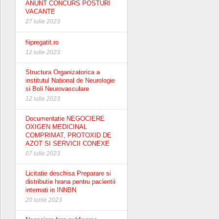
ANUNT CONCURS POSTURI
VACANTE
27 iulie 2023
fiipregatit.ro
12 iulie 2023
Structura Organizatorica a
institutul National de Neurologie
si Boli Neurovasculare
12 iulie 2023
Documentatie NEGOCIERE
OXIGEN MEDICINAL
COMPRIMAT, PROTOXID DE
AZOT SI SERVICII CONEXE
07 iulie 2023
Licitatie deschisa Preparare si
distributie hrana pentru pacientii
internati in INNBN
20 iunie 2023