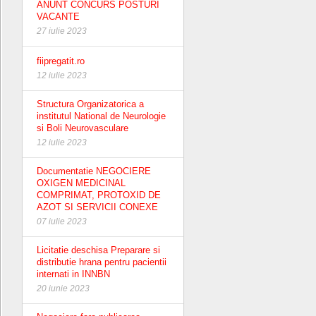
ANUNT CONCURS POSTURI
VACANTE
27 iulie 2023
fiipregatit.ro
12 iulie 2023
Structura Organizatorica a
institutul National de Neurologie
si Boli Neurovasculare
12 iulie 2023
Documentatie NEGOCIERE
OXIGEN MEDICINAL
COMPRIMAT, PROTOXID DE
AZOT SI SERVICII CONEXE
07 iulie 2023
Licitatie deschisa Preparare si
distributie hrana pentru pacientii
internati in INNBN
20 iunie 2023