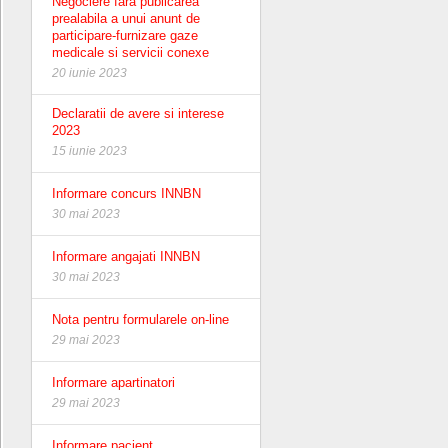
Negociere fara publicarea
prealabila a unui anunt de
participare-furnizare gaze
medicale si servicii conexe
20 iunie 2023
Declaratii de avere si interese
2023
15 iunie 2023
Informare concurs INNBN
30 mai 2023
Informare angajati INNBN
30 mai 2023
Nota pentru formularele on-line
29 mai 2023
Informare apartinatori
29 mai 2023
Informare pacient