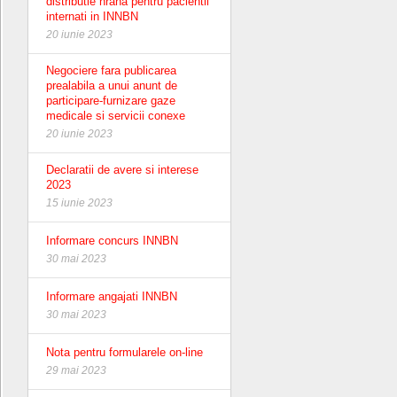
distributie hrana pentru pacientii
internati in INNBN
20 iunie 2023
Negociere fara publicarea
prealabila a unui anunt de
participare-furnizare gaze
medicale si servicii conexe
20 iunie 2023
Declaratii de avere si interese
2023
15 iunie 2023
Informare concurs INNBN
30 mai 2023
Informare angajati INNBN
30 mai 2023
Nota pentru formularele on-line
29 mai 2023