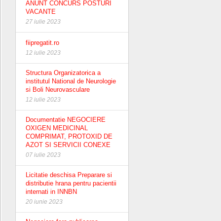
ANUNT CONCURS POSTURI
VACANTE
27 iulie 2023
fiipregatit.ro
12 iulie 2023
Structura Organizatorica a
institutul National de Neurologie
si Boli Neurovasculare
12 iulie 2023
Documentatie NEGOCIERE
OXIGEN MEDICINAL
COMPRIMAT, PROTOXID DE
AZOT SI SERVICII CONEXE
07 iulie 2023
Licitatie deschisa Preparare si
distributie hrana pentru pacientii
internati in INNBN
20 iunie 2023