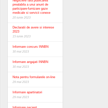
Negociere fara publicarea
prealabila a unui anunt de
participare-furnizare gaze
medicale si servicii conexe
20 iunie 2023
Declaratii de avere si interese
2023
15 iunie 2023
Informare concurs INNBN
30 mai 2023
Informare angajati INNBN
30 mai 2023
Nota pentru formularele on-line
29 mai 2023
Informare apartinatori
29 mai 2023
Informare pacient