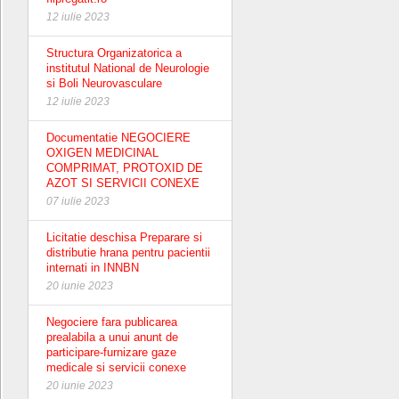
12 iulie 2023
Structura Organizatorica a
institutul National de Neurologie
si Boli Neurovasculare
12 iulie 2023
Documentatie NEGOCIERE
OXIGEN MEDICINAL
COMPRIMAT, PROTOXID DE
AZOT SI SERVICII CONEXE
07 iulie 2023
Licitatie deschisa Preparare si
distributie hrana pentru pacientii
internati in INNBN
20 iunie 2023
Negociere fara publicarea
prealabila a unui anunt de
participare-furnizare gaze
medicale si servicii conexe
20 iunie 2023