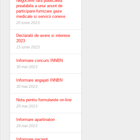
Negociere fara publicarea
prealabila a unui anunt de
participare-furnizare gaze
medicale si servicii conexe
20 iunie 2023
Declaratii de avere si interese
2023
15 iunie 2023
Informare concurs INNBN
30 mai 2023
Informare angajati INNBN
30 mai 2023
Nota pentru formularele on-line
29 mai 2023
Informare apartinatori
29 mai 2023
Informare pacient