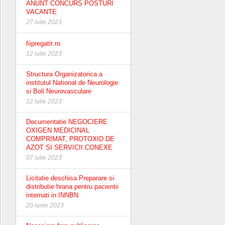
ANUNT CONCURS POSTURI
VACANTE
27 iulie 2023
fiipregatit.ro
12 iulie 2023
Structura Organizatorica a
institutul National de Neurologie
si Boli Neurovasculare
12 iulie 2023
Documentatie NEGOCIERE
OXIGEN MEDICINAL
COMPRIMAT, PROTOXID DE
AZOT SI SERVICII CONEXE
07 iulie 2023
Licitatie deschisa Preparare si
distributie hrana pentru pacientii
internati in INNBN
20 iunie 2023