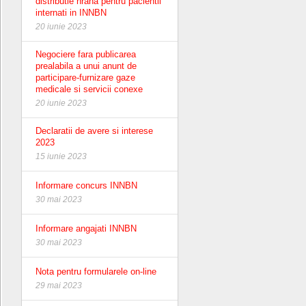
distributie hrana pentru pacientii
internati in INNBN
20 iunie 2023
Negociere fara publicarea
prealabila a unui anunt de
participare-furnizare gaze
medicale si servicii conexe
20 iunie 2023
Declaratii de avere si interese
2023
15 iunie 2023
Informare concurs INNBN
30 mai 2023
Informare angajati INNBN
30 mai 2023
Nota pentru formularele on-line
29 mai 2023