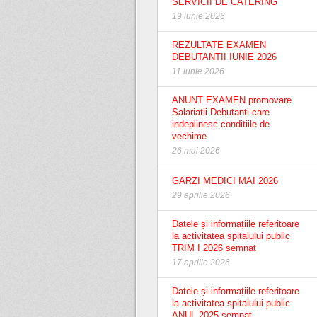
SERVICII DE CATERING
19 iunie 2026
REZULTATE EXAMEN
DEBUTANTII IUNIE 2026
11 iunie 2026
ANUNT EXAMEN promovare
Salariatii Debutanti care
indeplinesc conditiile de
vechime
26 mai 2026
GARZI MEDICI MAI 2026
29 aprilie 2026
Datele și informațiile referitoare
la activitatea spitalului public
TRIM I 2026 semnat
17 aprilie 2026
Datele și informațiile referitoare
la activitatea spitalului public
ANUL 2025 semnat