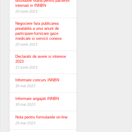
distributie hrana pentru pacientii
internati in INNBN
20 iunie 2023
Negociere fara publicarea
prealabila a unui anunt de
participare-furnizare gaze
medicale si servicii conexe
20 iunie 2023
Declaratii de avere si interese
2023
15 iunie 2023
Informare concurs INNBN
30 mai 2023
Informare angajati INNBN
30 mai 2023
Nota pentru formularele on-line
29 mai 2023