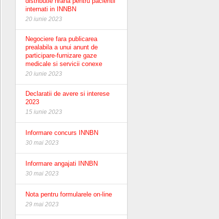
distributie hrana pentru pacientii
internati in INNBN
20 iunie 2023
Negociere fara publicarea
prealabila a unui anunt de
participare-furnizare gaze
medicale si servicii conexe
20 iunie 2023
Declaratii de avere si interese
2023
15 iunie 2023
Informare concurs INNBN
30 mai 2023
Informare angajati INNBN
30 mai 2023
Nota pentru formularele on-line
29 mai 2023