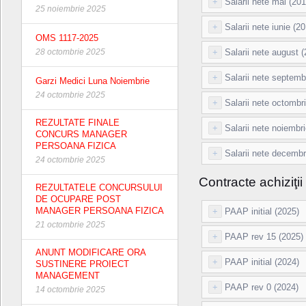
+
Salarii nete mai (201
25 noiembrie 2025
+
Salarii nete iunie (2
OMS 1117-2025
+
Salarii nete august 
28 octombrie 2025
+
Salarii nete septemb
Garzi Medici Luna Noiembrie
24 octombrie 2025
+
Salarii nete octombr
REZULTATE FINALE
+
Salarii nete noiembr
CONCURS MANAGER
PERSOANA FIZICA
+
Salarii nete decembr
24 octombrie 2025
Contracte achiziţii
REZULTATELE CONCURSULUI
DE OCUPARE POST
MANAGER PERSOANA FIZICA
+
PAAP initial (2025)
21 octombrie 2025
+
PAAP rev 15 (2025)
ANUNT MODIFICARE ORA
+
PAAP initial (2024)
SUSTINERE PROIECT
MANAGEMENT
+
PAAP rev 0 (2024)
14 octombrie 2025