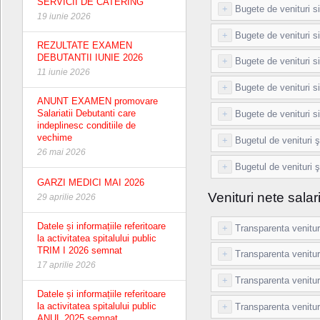
SERVICII DE CATERING
+
Bugete de venituri si
19 iunie 2026
+
Bugete de venituri si
REZULTATE EXAMEN
DEBUTANTII IUNIE 2026
+
Bugete de venituri si
11 iunie 2026
+
Bugete de venituri si
ANUNT EXAMEN promovare
Salariatii Debutanti care
+
Bugete de venituri si 
indeplinesc conditiile de
vechime
+
Bugetul de venituri şi
26 mai 2026
+
Bugetul de venituri ş
GARZI MEDICI MAI 2026
Venituri nete salar
29 aprilie 2026
Datele și informațiile referitoare
+
Transparenta venituri
la activitatea spitalului public
TRIM I 2026 semnat
+
Transparenta venitur
17 aprilie 2026
+
Transparenta venituri
Datele și informațiile referitoare
la activitatea spitalului public
+
Transparenta venitur
ANUL 2025 semnat