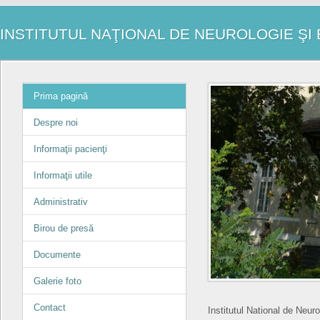
INSTITUTUL NAŢIONAL DE NEUROLOGIE Ş
Prima pagină
Despre noi
Informaţii pacienţi
Informaţii utile
Administrativ
Birou de presă
Documente
Galerie foto
Contact
Institutul National de Neuro