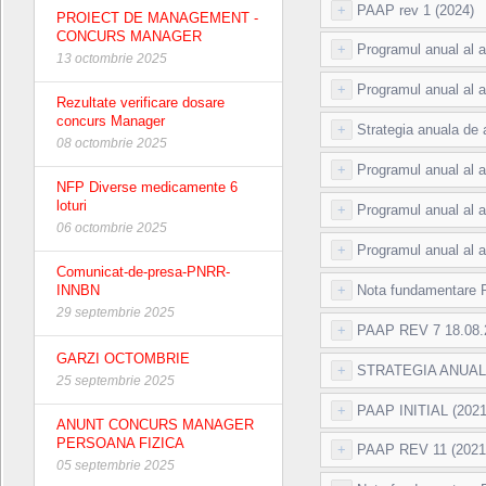
+
PAAP rev 1 (2024)
PROIECT DE MANAGEMENT -
CONCURS MANAGER
+
Programul anual al ach
13 octombrie 2025
+
Programul anual al ac
Rezultate verificare dosare
concurs Manager
+
Strategia anuala de a
08 octombrie 2025
+
Programul anual al ac
NFP Diverse medicamente 6
loturi
+
Programul anual al ac
06 octombrie 2025
+
Programul anual al ac
Comunicat-de-presa-PNRR-
+
Nota fundamentare 
INNBN
29 septembrie 2025
+
PAAP REV 7 18.08.2
GARZI OCTOMBRIE
+
STRATEGIA ANUALA 
25 septembrie 2025
+
PAAP INITIAL (2021
ANUNT CONCURS MANAGER
PERSOANA FIZICA
+
PAAP REV 11 (2021
05 septembrie 2025