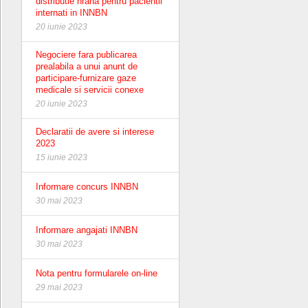
distributie hrana pentru pacientii
internati in INNBN
20 iunie 2023
Negociere fara publicarea
prealabila a unui anunt de
participare-furnizare gaze
medicale si servicii conexe
20 iunie 2023
Declaratii de avere si interese
2023
15 iunie 2023
Informare concurs INNBN
30 mai 2023
Informare angajati INNBN
30 mai 2023
Nota pentru formularele on-line
29 mai 2023