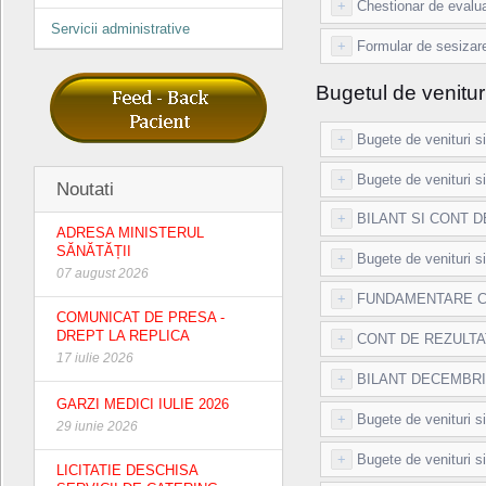
+
Chestionar de evaluar
Servicii administrative
+
Formular de sesizare
Bugetul de venituri 
+
Bugete de venituri si
+
Bugete de venituri si
Noutati
+
BILANT SI CONT D
ADRESA MINISTERUL
SĂNĂTĂȚII
+
Bugete de venituri si
07 august 2026
+
FUNDAMENTARE CH
COMUNICAT DE PRESA -
DREPT LA REPLICA
+
CONT DE REZULTAT
17 iulie 2026
+
BILANT DECEMBRIE
GARZI MEDICI IULIE 2026
+
Bugete de venituri si
29 iunie 2026
+
Bugete de venituri si
LICITATIE DESCHISA