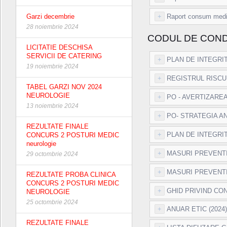
+
Raport consum medi
Garzi decembrie
28 noiembrie 2024
CODUL DE COND
LICITATIE DESCHISA
SERVICII DE CATERING
+
PLAN DE INTEGRIT
19 noiembrie 2024
+
REGISTRUL RISCUR
TABEL GARZI NOV 2024
NEUROLOGIE
+
PO - AVERTIZAREA
13 noiembrie 2024
+
PO- STRATEGIA AN
REZULTATE FINALE
+
PLAN DE INTEGRITA
CONCURS 2 POSTURI MEDIC
neurologie
+
MASURI PREVENTI
29 octombrie 2024
+
MASURI PREVENTIV
REZULTATE PROBA CLINICA
CONCURS 2 POSTURI MEDIC
+
GHID PRIVIND CON
NEUROLOGIE
25 octombrie 2024
+
ANUAR ETIC (2024)
REZULTATE FINALE