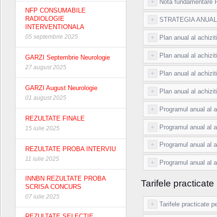
+
Nota fundamentare P
NFP CONSUMABILE
RADIOLOGIE
+
STRATEGIA ANUALA 
INTERVENTIONALA
05 septembrie 2025
+
Plan anual al achizit
+
Plan anual al achizit
GARZI Septembrie Neurologie
27 august 2025
+
Plan anual al achizit
GARZI August Neurologie
+
Plan anual al achizit
01 august 2025
+
Programul anual al ac
REZULTATE FINALE
+
Programul anual al ac
15 iulie 2025
+
Programul anual al ac
REZULTATE PROBA INTERVIU
11 iulie 2025
+
Programul anual al ac
INNBN REZULTATE PROBA
Tarifele practicat
SCRISA CONCURS
07 iulie 2025
+
Tarifele practicate 
REZULTATE SELECTIE